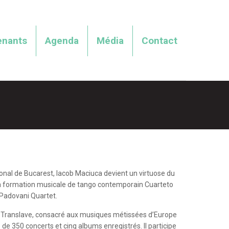
enants
Agenda
Média
Contact
onal de Bucarest, Iacob Maciuca devient un virtuose du
de la formation musicale de tango contemporain Cuarteto
 Padovani Quartet.
e Translave, consacré aux musiques métissées d’Europe
de 350 concerts et cinq albums enregistrés. Il participe